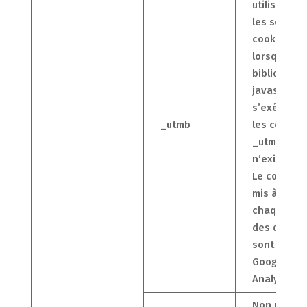
utilisateurs
les session
cookie est
lorsque la
bibliothèq
javascript
s’exécute 
_utmb
les cookies
_utma
n’existent 
Le cookie e
mis à jour 
chaque foi
des donné
sont envoy
Google
Analytics.
Non utilisé